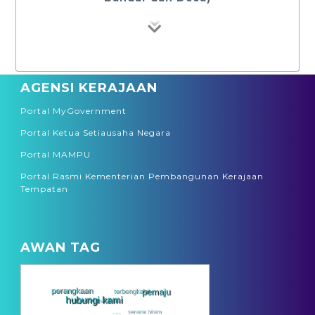
AGENSI KERAJAAN
Portal MyGovernment
Portal Ketua Setiausaha Negara
JABATAN KERAJAAN TEMPATAN (JKT)
Portal MAMPU
Portal Rasmi Kementerian Pembangunan Kerajaan
Tempatan
I-KPKT (Institut Latihan Pembangunan
Kerajaan Tempatan)
AWAN TAG