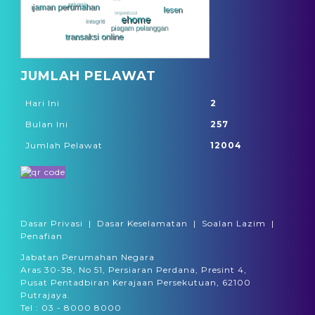
SYARIKAT PERUMAHAN NEGARA BERHAD
(SPNB)
JUMLAH PELAWAT
Hari Ini
2
Bulan Ini
257
Jumlah Pelawat
12004
URBANICE MALAYSIA
Dasar Privasi
|
Dasar Keselamatan
|
Soalan Lazim
|
Penafian
Jabatan Perumahan Negara
PERBADANAN PR1MA MALAYSIA
Aras 30-38, No 51, Persiaran Perdana, Presint 4,
Pusat Pentadbiran Kerajaan Persekutuan, 62100
Putrajaya.
Tel : 03 - 8000 8000